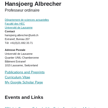
Hansjoerg Albrecher
Professeur ordinaire
Département de sciences actuarielles
Faculté des HEC
Université de Lausanne
Contact
hansjoerg.albrecher@unil.ch
Extranef, Bureau 207
Tél: +41(0)21.692.33.71
Adresse Postale
Université de Lausanne
Quartier UNIL-Chamberonne
Bâtiment Extranef
1015 Lausanne, Switzerland
Publications and Preprints
Curriculum Vitae
My Google Scholar Page
Events and Links