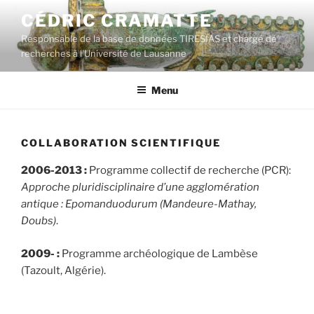
Aller
CÉDRIC CRAMATTE
au
Responsable de la base de données TIRESIAS et chargé de
contenu
recherches à l'Université de Lausanne
principal
Menu
COLLABORATION SCIENTIFIQUE
2006-2013 :
Programme collectif de recherche (PCR):
Approche pluridisciplinaire d’une agglomération
antique : Epomanduodurum (Mandeure-Mathay,
Doubs)
.
2009- :
Programme archéologique de Lambèse
(Tazoult, Algérie).