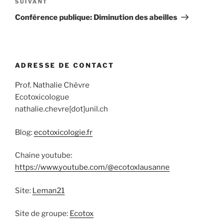
Article
SUIVANT
suivant
Conférence publique: Diminution des abeilles
ADRESSE DE CONTACT
Prof. Nathalie Chèvre
Ecotoxicologue
nathalie.chevre[dot]unil.ch
Blog:
ecotoxicologie.fr
Chaine youtube:
https://www.youtube.com/@ecotoxlausanne
Site:
Leman21
Site de groupe:
Ecotox