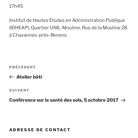
17h45
Institut de Hautes Etudes en Administration Publique
(IDHEAP), Quartier UNIL-Mouline, Rue de la Mouline 28
à Chavannes-près-Renens
Navigation
Article
PRÉCÉDENT
de
précédent
Atelier bâti
l’article
Article
SUIVANT
suivant
Conférence sur la santé des sols, 5 octobre 2017
ADRESSE DE CONTACT