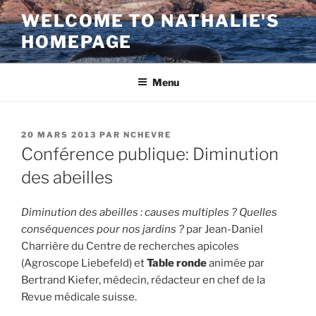
Aller
WELCOME TO NATHALIE'S
au
HOMEPAGE
contenu
principal
Menu
PUBLIÉ
20 MARS 2013
PAR
NCHEVRE
LE
Conférence publique: Diminution
des abeilles
Diminution des abeilles : causes multiples ? Quelles
conséquences pour nos jardins ?
par Jean-Daniel
Charrière du Centre de recherches apicoles
(Agroscope Liebefeld) et
Table ronde
animée par
Bertrand Kiefer, médecin, rédacteur en chef de la
Revue médicale suisse.