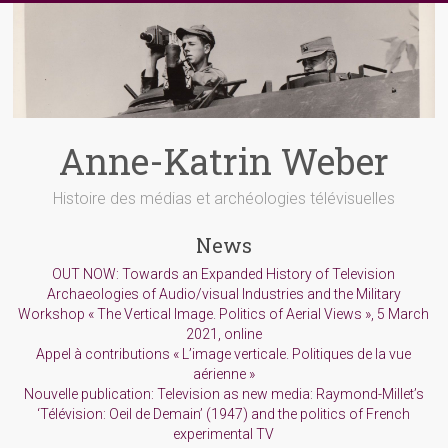
Skip
to
content
Anne-Katrin Weber
Histoire des médias et archéologies télévisuelles
News
OUT NOW: Towards an Expanded History of Television
Archaeologies of Audio/visual Industries and the Military
Workshop « The Vertical Image. Politics of Aerial Views », 5 March
2021, online
Appel à contributions « L’image verticale. Politiques de la vue
aérienne »
Nouvelle publication: Television as new media: Raymond-Millet’s
‘Télévision: Oeil de Demain’ (1947) and the politics of French
experimental TV