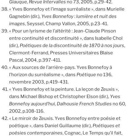
Giauque, Revue Intervalles
no 73, 2005, p.29-42.
« Yves Bonnefoy et l’image surréaliste », dans Murielle
Gagnebin (dir.),
Yves Bonnefoy : lumière et nuit des
images
, Seyssel, Champ Vallon, 2005, p.23-41.
« Pour un lyrisme de l’altérité : Jean-Claude Pinson
entre continuité et discontinuité », dans Isabelle Chol
(dir.),
Poétiques de la discontinuité de 1870 à nos jours
,
Clermont-Ferrand, Presses Universitaires Blaise
Pascal, 2004, p.397-411.
« Aux sources de l’arrière-pays. Yves Bonnefoy à
l’horizon du surréalisme », dans
Poétique
no 136,
novembre 2003, p.419-431.
« Yves Bonnefoy et la peinture. La leçon de Zeuxis »,
dans Michael Bishop et Christopher Elson (dir.),
Yves
Bonnefoy aujourd’hui, Dalhousie French Studies
no 60,
2002, p.108-116.
« Le miroir de Zeuxis. Yves Bonnefoy entre poésie et
poétique », dans Daniel Guillaume (dir.),
Poétiques et
poésies contemporaines
, Cognac, Le Temps qu’il fait,