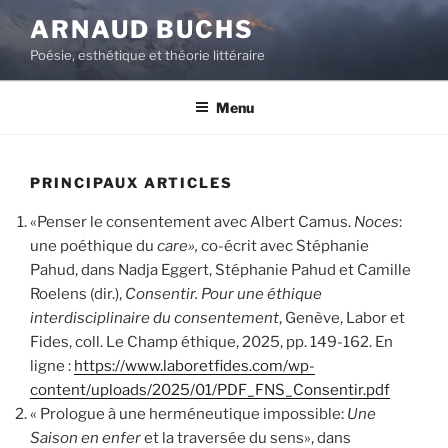
Aller
ARNAUD BUCHS
au
Poésie, esthétique et théorie littéraire
contenu
principal
Menu
PRINCIPAUX ARTICLES
«Penser le consentement avec Albert Camus.
Noces
:
une poéthique du
care»,
co-écrit avec Stéphanie
Pahud, dans Nadja Eggert, Stéphanie Pahud et Camille
Roelens (dir.),
Consentir. Pour une éthique
interdisciplinaire du consentement
, Genève, Labor et
Fides, coll. Le Champ éthique, 2025, pp. 149-162. En
ligne :
https://www.laboretfides.com/wp-
content/uploads/2025/01/PDF_FNS_Consentir.pdf
« Prologue à une herméneutique impossible:
Une
Saison en enfer
et la traversée du sens», dans