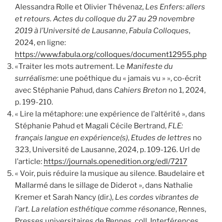
Alessandra Rolle et Olivier Thévenaz,
Les Enfers: allers
et retours. Actes du colloque du 27 au 29 novembre
2019 à l’Université de Lausanne
,
Fabula Colloques
,
2024, en ligne:
https://www.fabula.org/colloques/document12955.php
«Traiter les mots autrement. Le
Manifeste du
surréalisme
: une poéthique du « jamais vu » », co-écrit
avec Stéphanie Pahud, dans
Cahiers Breton
no 1, 2024,
p. 199-210.
« Lire la métaphore: une expérience de l’altérité », dans
Stéphanie Pahud et Magali Cécile Bertrand,
FLE:
français langue en expérience(s)
,
Etudes de lettres
no
323, Université de Lausanne, 2024, p. 109-126. Url de
l’article:
https://journals.openedition.org/edl/7217
« Voir, puis réduire la musique au silence. Baudelaire et
Mallarmé dans le sillage de Diderot », dans Nathalie
Kremer et Sarah Nancy (dir.),
Les cordes vibrantes de
l’art. La relation esthétique comme résonance
, Rennes,
Presses universitaires de Rennes, coll. Interférences,