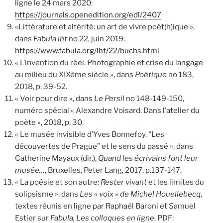
ligne le 24 mars 2020:
https://journals.openedition.org/edl/2407
«Littérature et altérité: un art de vivre poét(h)ique »,
dans
Fabula lht
no 22, juin 2019:
https://www.fabula.org/lht/22/buchs.html
« L’invention du réel. Photographie et crise du langage
au milieu du XIXème siècle », dans
Poétique
no 183,
2018, p. 39-52.
« Voir pour dire », dans
Le Persil
no 148-149-150,
numéro spécial « Alexandre Voisard. Dans l’atelier du
poète », 2018, p. 30.
« Le musée invisible d’Yves Bonnefoy. “Les
découvertes de Prague” et le sens du passé », dans
Catherine Mayaux (dir.),
Quand les écrivains font leur
musée…
, Bruxelles, Peter Lang, 2017, p.137-147.
« La poésie et son autre:
Rester vivant
et les limites du
solipsisme », dans
Les « voix » de Michel Houellebecq
,
textes réunis en ligne par Raphaël Baroni et Samuel
Estier sur
Fabula, Les colloques en ligne
. PDF: