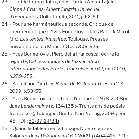
« Floride bruntrutain », dans Patrick Amstutz (dir.),
Cippe à Charles-Albert Cingria. Un recueil
d’hommages
, Golio, Infolio, 2011, p.62-64.
« Pour une herméneutique seconde. Critique de
l’herméneutique d’Yves Bonnefoy », dans Patrick Marot
(dir.),
Les textes liminaires
, Toulouse, Presses
universitaires du Mirail, 2010, p.309-326.
« Yves Bonnefoy et Piero della Francesca : écrire le
regard »,
Cahiers annuels de l’association
internationale des études françaises
no 62, mai 2010,
p.239-252.
« A quoi bon ? », dans
Revue de Belles-Lettres
no 2-4,
2009, p.53-55.
« Yves Bonnefoy : trajectoire d’un poète (1978-2008) »,
dans
Lendemains
no 134/135 (« Trente ans de poésie
française »), Tübingen, Gunter Narr Verlag, 2009, p.39-
48. PDF:
52-37-1-PB(1)
« Quand le tableau se fait image. Diderot en ses
Salons », dans
Poétique
no 160, 2009, p.404-415. PDF: