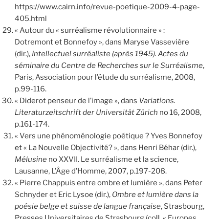
https://www.cairn.info/revue-poetique-2009-4-page-
405.html
« Autour du « surréalisme révolutionnaire » :
Dotremont et Bonnefoy », dans Maryse Vassevière
(dir.),
Intellectuel surréaliste (après 1945). Actes du
séminaire du Centre de Recherches sur le Surréalisme
,
Paris, Association pour l’étude du surréalisme, 2008,
p.99-116.
« Diderot penseur de l’image », dans
Variations.
Literaturzeitschrift der Universität Zürich
no 16, 2008,
p.161-174.
« Vers une phénoménologie poétique ? Yves Bonnefoy
et « La Nouvelle Objectivité? », dans Henri Béhar (dir.),
Mélusine
no XXVII. Le surréalisme et la science,
Lausanne, L’Âge d’Homme, 2007, p.197-208.
« Pierre Chappuis entre ombre et lumière », dans Peter
Schnyder et Eric Lysoe (dir.),
Ombre et lumière dans la
poésie belge et suisse de langue française
, Strasbourg,
Presses Universitaires de Strasbourg (coll. « Europes