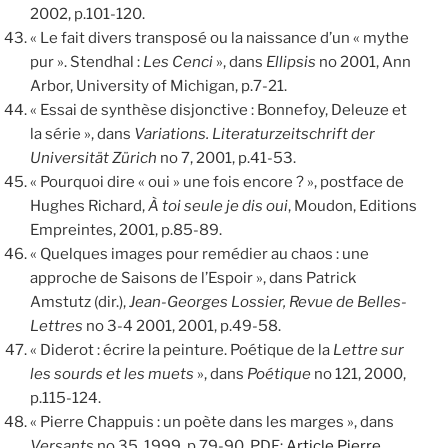
2002, p.101-120.
« Le fait divers transposé ou la naissance d’un « mythe
pur ». Stendhal :
Les Cenci
», dans
Ellipsis
no 2001, Ann
Arbor, University of Michigan, p.7-21.
« Essai de synthèse disjonctive : Bonnefoy, Deleuze et
la série », dans
Variations. Literaturzeitschrift der
Universität Zürich
no 7, 2001, p.41-53.
« Pourquoi dire « oui » une fois encore ? », postface de
Hughes Richard,
À toi seule je dis oui
, Moudon, Editions
Empreintes, 2001, p.85-89.
« Quelques images pour remédier au chaos : une
approche de Saisons de l’Espoir », dans Patrick
Amstutz (dir.),
Jean-Georges Lossier, Revue de Belles-
Lettres
no 3-4 2001, 2001, p.49-58.
« Diderot : écrire la peinture. Poétique de la
Lettre sur
les sourds et les muets
», dans
Poétique
no 121, 2000,
p.115-124.
« Pierre Chappuis : un poète dans les marges », dans
Versants
no 35, 1999, p.79-90. PDF:
Article Pierre