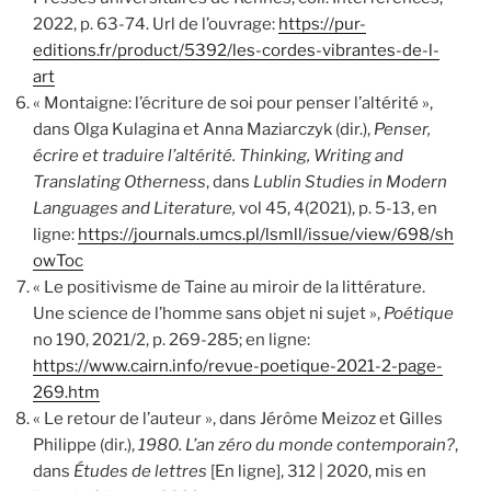
2022, p. 63-74. Url de l’ouvrage:
https://pur-
editions.fr/product/5392/les-cordes-vibrantes-de-l-
art
« Montaigne: l’écriture de soi pour penser l’altérité »,
dans Olga Kulagina et Anna
Maziarczyk
(dir.),
Penser,
écrire et traduire l’altérité. Thinking, Writing and
Translating Otherness
, dans
Lublin Studies in
Modern
Languages and Literature,
vol 45, 4(2021), p. 5-13, en
ligne:
https://journals.umcs.pl/lsmll/issue/view/698/sh
owToc
« Le positivisme de Taine au miroir de la littérature.
Une science de l’homme sans objet ni sujet »,
Poétique
no 190, 2021/2, p. 269-285; en ligne:
https://www.cairn.info/revue-poetique-2021-2-page-
269.htm
« Le retour de l’auteur », dans Jérôme Meizoz et Gilles
Philippe (dir.),
1980. L’an zéro du monde contemporain?
,
dans
Études de lettres
[En ligne], 312 | 2020, mis en