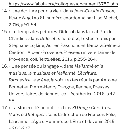
https://www.fabula.org/colloques/document3759.php
« Une écriture pour la vie », dans
Jean-Claude Pinson,
Revue
Nu(e)
no 61, numéro coordonné par Lise Michel,
2016, p.91-94.
« Le temps des peintres. Diderot dans la matière de
Chardin », dans
Diderot et le temps
, textes réunis par
Stéphane Lojkine, Adrien Paschoud et Barbara Selmeci
Castioni, Aix-en-Provence, Presses universitaires de
Provence, coll. Textuelles, 2016, p.255-264.
« Une pensée du langage », dans
Mallarmé et la
musique, la musique et Mallarmé. L’écriture,
l’orchestre, la scène, la voix
, textes réunis par Antoine
Bonnet et Pierre-Henry Frangne, Rennes, Presses
Universitaires de Rennes, coll. Aesthetica, 2016, p.47-
58.
« La Modernité: un oubli », dans
XI Dong / Ouest-est.
Voies esthétiques
, sous la direction de François Félix,
Lausanne, L’Âge d’Homme, coll. Etre et devenir, 2015,
p.200-227.