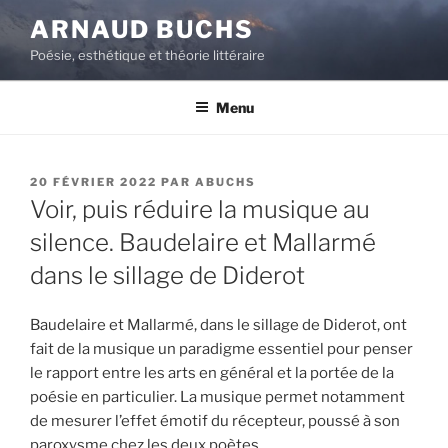
Aller
ARNAUD BUCHS
au
Poésie, esthétique et théorie littéraire
contenu
principal
Menu
PUBLIÉ
20 FÉVRIER 2022
PAR
ABUCHS
LE
Voir, puis réduire la musique au
silence. Baudelaire et Mallarmé
dans le sillage de Diderot
Baudelaire et Mallarmé, dans le sillage de Diderot, ont
fait de la musique un paradigme essentiel pour penser
le rapport entre les arts en général et la portée de la
poésie en particulier. La musique permet notamment
de mesurer l’effet émotif du récepteur, poussé à son
paroxysme chez les deux poètes.