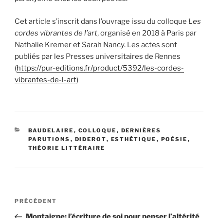
Cet article s’inscrit dans l’ouvrage issu du colloque
Les
cordes vibrantes de l’art
, organisé en 2018 à Paris par
Nathalie Kremer et Sarah Nancy. Les actes sont
publiés par les Presses universitaires de Rennes
(
https://pur-editions.fr/product/5392/les-cordes-
vibrantes-de-l-art
)
CATÉGORIES
BAUDELAIRE
,
COLLOQUE
,
DERNIÈRES
PARUTIONS
,
DIDEROT
,
ESTHÉTIQUE
,
POÉSIE
,
THÉORIE LITTÉRAIRE
Navigation
Article
PRÉCÉDENT
de
précédent
Montaigne: l’écriture de soi pour penser l’altérité