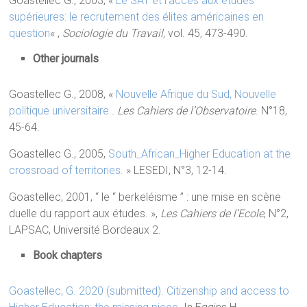
Goastellec G., 2003, «
Le SAT et l’accès aux études
supérieures: le recrutement des élites américaines en
question
« ,
Sociologie du Travail,
vol. 45, 473-490.
Other journals
Goastellec G., 2008, «
Nouvelle Afrique du Sud, Nouvelle
politique universitaire
.
Les Cahiers de l’Observatoire
. N°18,
45-64.
Goastellec G., 2005,
South_African_Higher Education at the
crossroad of territories.
» LESEDI, N°3, 12-14.
Goastellec, 2001, “ le “ berkeléisme ” : une mise en scène
duelle du rapport aux études. »,
Les Cahiers de l’Ecole
, N°2,
LAPSAC, Université Bordeaux 2.
Book chapters
Goastellec, G. 2020 (submitted). Citizenship and access to