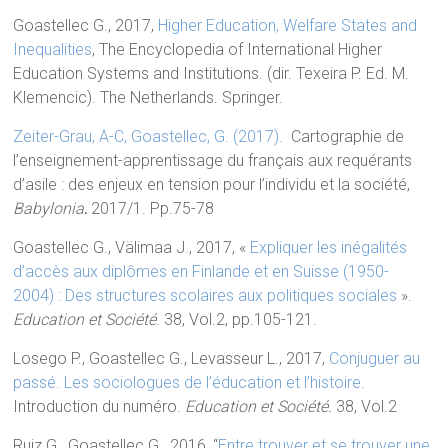
Goastellec G., 2017,
Higher Education, Welfare States and
Inequalities
, The Encyclopedia of International Higher
Education Systems and Institutions. (dir. Texeira P. Ed. M.
Klemencic). The Netherlands. Springer.
Zeiter-Grau, A-C, Goastellec, G. (2017).
Cartographie de
l’enseignement-apprentissage du français aux requérants
d’asile : des enjeux en tension pour l’individu et la société,
Babylonia
.
2017/1. Pp.75-78
Goastellec G., Välimaa J., 2017, «
Expliquer les inégalités
d’accès aux diplômes en Finlande et en Suisse (1950-
2004) : Des structures scolaires aux politiques sociales
».
Education et Société
. 38, Vol.2, pp.105-121.
Losego P., Goastellec G., Levasseur L., 2017,
Conjuguer au
passé. Les sociologues de l’éducation et l’histoire.
Introduction du numéro.
Education et Société.
38, Vol.2
Ruiz G., Goastellec G., 2016, “
Entre trouver et se trouver une