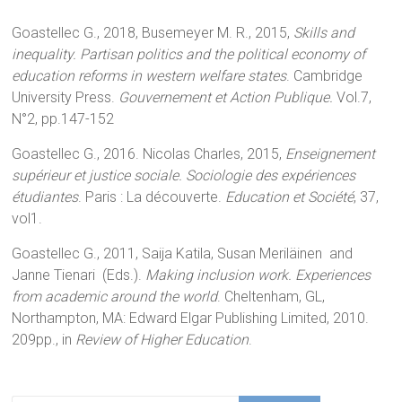
Goastellec G., 2018, Busemeyer M. R., 2015,
Skills and
inequality. Partisan politics and the political economy of
education reforms in western welfare states
. Cambridge
University Press.
Gouvernement et Action Publique.
Vol.7,
N°2, pp.147-152
Goastellec G., 2016. Nicolas Charles, 2015,
Enseignement
supérieur et justice sociale. Sociologie des expériences
étudiantes
. Paris : La découverte.
Education et Société
, 37,
vol1.
Goastellec G., 2011, Saija Katila, Susan Meriläinen and
Janne Tienari (Eds.).
Making inclusion work. Experiences
from academic around the world
. Cheltenham, GL,
Northampton, MA: Edward Elgar Publishing Limited, 2010.
209pp., in
Review of Higher Education
.