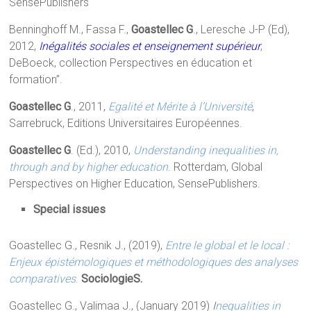
SensePublishers
Benninghoff M., Fassa F.,
Goastellec G
., Leresche J-P (Ed),
2012,
Inégalités sociales et enseignement supérieur
,
DeBoeck, collection Perspectives en éducation et
formation”.
Goastellec G
., 2011,
Egalité et Mérite à l’Université
,
Sarrebruck, Editions Universitaires Européennes.
Goastellec G
. (Ed.), 2010,
Understanding inequalities in,
through and by higher education
. Rotterdam, Global
Perspectives on Higher Education, SensePublishers.
Special issues
Goastellec G., Resnik J., (2019),
Entre le global et le local :
Enjeux épistémologiques et méthodologiques des analyses
comparatives
.
SociologieS.
Goastellec G., Valimaa J., (January 2019)
I
nequalities in