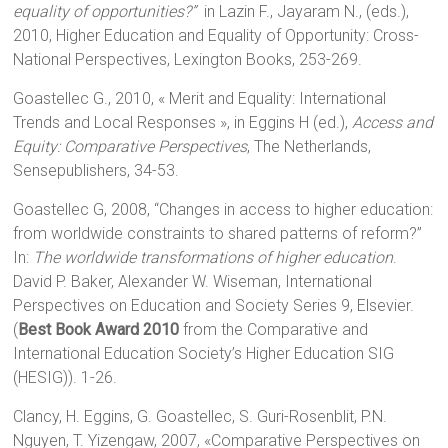
equality of opportunities?”
in Lazin F., Jayaram N., (eds.),
2010, Higher Education and Equality of Opportunity: Cross-
National Perspectives, Lexington Books, 253-269.
Goastellec G., 2010, « Merit and Equality: International
Trends and Local Responses », in Eggins H (ed.),
Access and
Equity: Comparative Perspectives
, The Netherlands,
Sensepublishers, 34-53.
Goastellec G, 2008, “Changes in access to higher education:
from worldwide constraints to shared patterns of reform?”
In:
The worldwide transformations of higher education
.
David P. Baker, Alexander W. Wiseman, International
Perspectives on Education and Society Series 9, Elsevier.
(
Best Book Award
2010
from the Comparative and
International Education Society’s Higher Education SIG
(HESIG)). 1-26.
Clancy, H. Eggins, G. Goastellec, S. Guri-Rosenblit, P.N.
Nguyen, T. Yizengaw, 2007, «Comparative Perspectives on