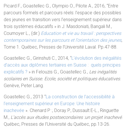
Picard F., Goastellec G., Olympio O., Pilote A., 2016, “Entre
parcours formels et parcours réels: l’espace des possibles
des jeunes en transition vers l’enseignement supérieur dans
trois systèmes éducatifs » in J. Masdoniati, Bangali M.,
Cournoyer L., (dir.)
Education et vie au travail : perspectives
contemporaines sur les parcours et l’orientation des jeunes
,
Tome 1. Québec, Presses de l’Université Laval. Pp.47-88.
Goastellec G., Girinshuti C., 2014, “
L’évolution des inégalités
d’accès aux diplômes tertiaires en Suisse : quels principes
explicatifs ?
» in Felouzis G., Goastellec G.,
Les inégalités
scolaires en Suisse. Ecole, société et politiques éducatives
.
Genève, Peter Lang.
Goastellec G., 2013 “
La construction de l’accessibilité à
l’enseignement supérieur en Europe: Une histoire
inachevée
». Chenard P :, Doray P., Dussault E-L., Ringuette
M.,
L’accès aux études postsecondaires :un projet inachevé
.
Québec, Presses de l’Université du Québec, pp.13-26.