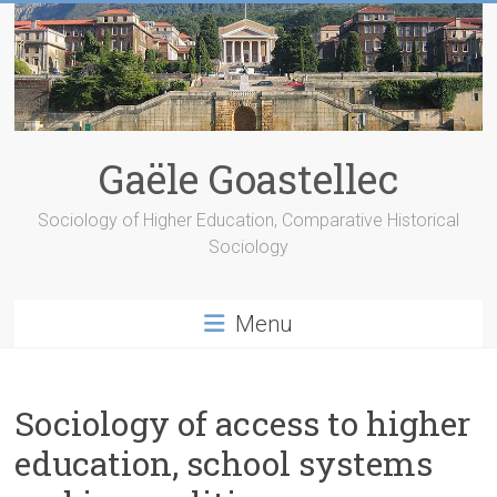
Skip
to
content
Gaële Goastellec
Sociology of Higher Education, Comparative Historical
Sociology
Menu
Sociology of access to higher
education, school systems