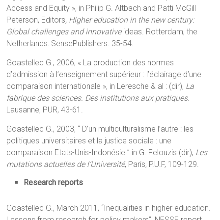
Access and Equity », in Philip G. Altbach and Patti McGill
Peterson, Editors
, Higher education in the new century:
Global challenges and innovative
ideas. Rotterdam, the
Netherlands: SensePublishers. 35-54.
Goastellec G., 2006, « La production des normes
d’admission à l’enseignement supérieur : l’éclairage d’une
comparaison internationale », in Leresche & al : (dir),
La
fabrique des sciences. Des institutions aux pratiques
.
Lausanne, PUR, 43-61.
Goastellec G., 2003, “ D’un multiculturalisme l’autre : les
politiques universitaires et la justice sociale : une
comparaison Etats-Unis-Indonésie ” in G. Felouzis (dir),
Les
mutations actuelles de l’Université
, Paris, P.U.F, 109-129.
Research reports
Goastellec G., March 2011, “Inequalities in higher education.
Lessons from research for policy makers”, NESSE report,