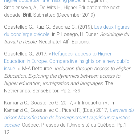
Higher Education: the missing piece
. In Eggins H.,
Smolenseva, A., De Wits H., Higher Education: the next
decade,
Brill.
Submitted (December 2019)
Goastellec G., Ruiz G., Baudraz C., (2019),
Les deux figures
du concierge d’école.
in P. Losego, H. Durler,
Sociologie du
travail à l’école
. Neuchâtel, Alfil Editions.
Goastellec G., 2017, «
Refugees’ access to Higher
Education in Europe. Comparative insights on a new public
issue.
». M-A Détourbe.
Inclusion through Access to Higher
Education: Exploring the dynamics between access to
higher education, immigration and languages
. The
Netherlands. SenseEditor. Pp.21-39.
Kamanzi C., Goastellec G. 2017, « Introduction » ; in
Kamanzi C., Goastellec G., Picard F., (Eds.) 2017,
L’envers du
décor,
Massification de l’enseignement supérieur et justice
sociale
.
Québec. Presses de l’Université du Québec. Pp.1-
12.