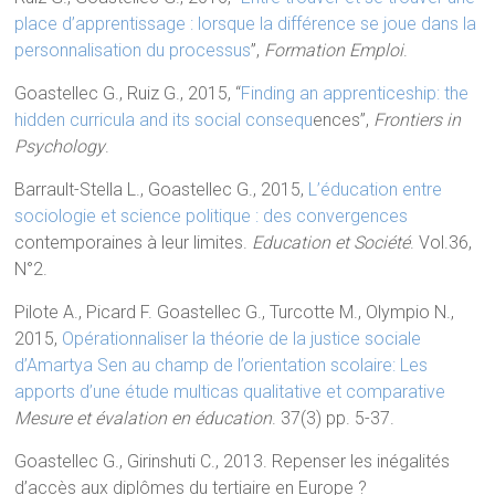
place d’apprentissage : lorsque la différence se joue dans la
personnalisation du processus
”,
Formation Emploi
.
Goastellec G., Ruiz G., 2015, “
Finding an apprenticeship: the
hidden curricula and its social consequ
ences”,
Frontiers in
Psychology
.
Barrault-Stella L., Goastellec G., 2015,
L’éducation entre
sociologie et science politique : des convergences
contemporaines à leur limites.
Education et Société
. Vol.36,
N°2.
Pilote A., Picard F. Goastellec G., Turcotte M., Olympio N.,
2015,
Opérationnaliser la théorie de la justice sociale
d’Amartya Sen au champ de l’orientation scolaire: Les
apports d’une étude multicas qualitative et comparative
Mesure et évalation en éducation
. 37(3) pp. 5-37.
Goastellec G., Girinshuti C., 2013. Repenser les inégalités
d’accès aux diplômes du tertiaire en Europe ?