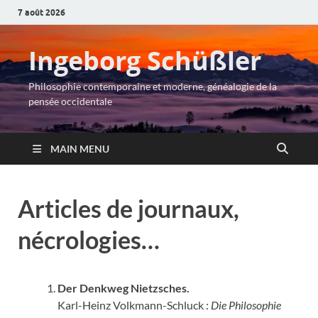
7 août 2026
Ingeborg Schüßler
Philosophie contemporaine et moderne, généalogie de la
pensée occidentale
MAIN MENU
Articles de journaux,
nécrologies…
Der Denkweg Nietzsches.
Karl-Heinz Volkmann-Schluck :
Die Philosophie