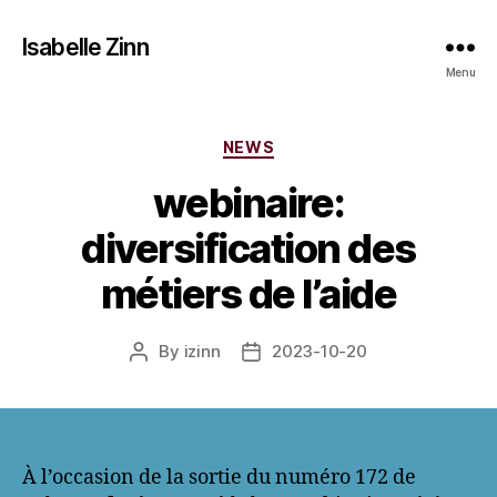
Isabelle Zinn
Menu
Categories
NEWS
webinaire:
diversification des
métiers de l’aide
By
izinn
2023-10-20
Post
Post
author
date
À l’occasion de la sortie du numéro 172 de