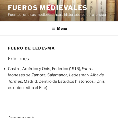
Aller
FUEROS MEDIEVALES
au
Fuentes jurídicas medievales para historiadores de la lengua
contenu
principal
Menu
FUERO DE LEDESMA
Ediciones
Castro, Américo y Onís, Federico (1916),
Fueros
leoneses de Zamora, Salamanca, Ledesma y Alba de
Tormes
, Madrid, Centro de Estudios históricos. (Onís
es quien edita el FLe)
Acceso web