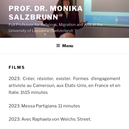
Skip
PROF. DR. MONIKA
to
SALZBRUNN
content
Full Professor for Religions, Migration and Arts at the
University of Lausanne (Switzerland)
Menu
FILMS
2023: Créer, résister, exister. Formes d’engagement
artiviste au Cameroun, aux Etats-Unis, en France et en
Italie. 1h15 minutes
2023: Messa Partigiana. 11 minutes
2023: Avec Raphaela von Weichs: Street.