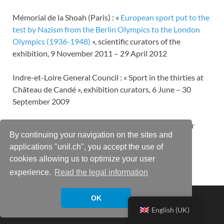
Mémorial de la Shoah (Paris) : «
European sport put to the
test by Nazism from the Berlin Olympics to the London
Olympics (1936-1948)
», scientific curators of the
exhibition, 9 November 2011 – 29 April 2012
Indre-et-Loire General Council : « Sport in the thirties at
Château de Candé », exhibition curators, 6 June – 30
September 2009
Musée de la Légion d’honneur : « La Légion d’honneur
By continuing your navigation on the sites and
pour faits sportifs », expertise, novembre 2006
applications "unil.ch", you accept the use of
cookies allowing us to optimize your user
experience.
Read the legal information
Copyright © 2026
Prof. Patrick Clastres
.
OK
English (UK)
Powered by
WordPress
and
HitMag
.