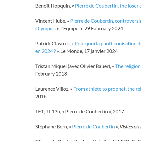
Benoît Hopquin, «
Pierre de Coubertin, the loser
Vincent Hube, «
Pierre de Coubertin, controversi
Olympics
», L’Équipe.fr, 29 Fabruary 2024
Patrick Clastres, «
Pourquoi la panthéonisation de
en 2024 ?
», Le Monde, 17 janvier 2024
Tristan Miquel (avec Olivier Bauer), «
The religio
February 2018
Laurence Villoz, «
From athlete to prophet, the re
2018
TF1, JT 13h, « Pierre de Coubertin », 2017
Stéphane Bern, «
Pierre de Coubertin
»,
Visites pri