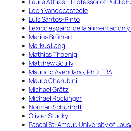
Laure Athias – Professor of Public
Leen Vandecasteele
Luís Santos-Pinto
Léxico español de la alimentación y 
Marius Brülhart
Markus Lang
Mathias Thoenig
Matthew Scully
Mauricio Avendano, PhD, FBA
Mauro Cherubini
Michael Grätz
Michael Rockinger
Norman Schürhoff
Olivier Stucky
Pascal St-Amour, University of Lau