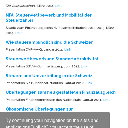
Die Volkswirtschaft
, März 2014.
Link
NFA, Steuerwettbewerb und Mobilität der
Steuerzahler
Studie zum Finanzausgleichs-Wirksamkeitsbericht 2012-2015, März
2014.
Link
Wie steuerempfindlich sind die Schweizer
Präsentation CVP-AWG, Januar 2014.
Link
Steuerwettbewerb und Standortattraktivität
Präsentation SGVW-Sommertagung, Juni 2012.
Link
Steuern und Umverteilung in der Schweiz
Präsentation SP-Bundeshausfraktion, Januar 2012.
Link
Überlegungen zum neu gestalteten Finanzausgleich
Präsentation Finanzkommission des Nationalrats, Januar 2011.
Link
Ökonomische Überlegungen zur
„Steuergerechtigkeitsinitiative“
By continuing your navigation on the sites and
Präsentation WAK-Ständeratskommission, August 2009.
Link
applications "unil.ch", you accept the use of