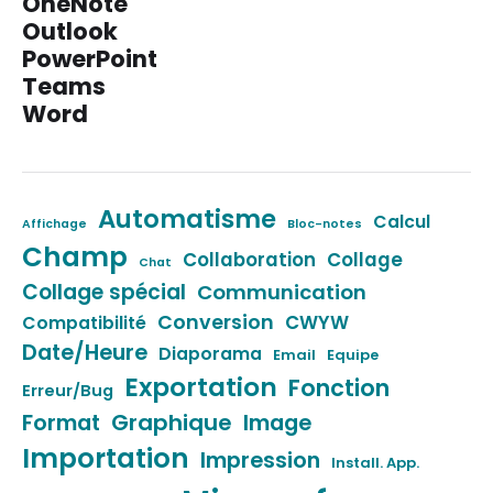
OneNote
Outlook
PowerPoint
Teams
Word
Automatisme
Calcul
Affichage
Bloc-notes
Champ
Collaboration
Collage
Chat
Collage spécial
Communication
Conversion
CWYW
Compatibilité
Date/Heure
Diaporama
Email
Equipe
Exportation
Fonction
Erreur/Bug
Format
Graphique
Image
Importation
Impression
Install. App.