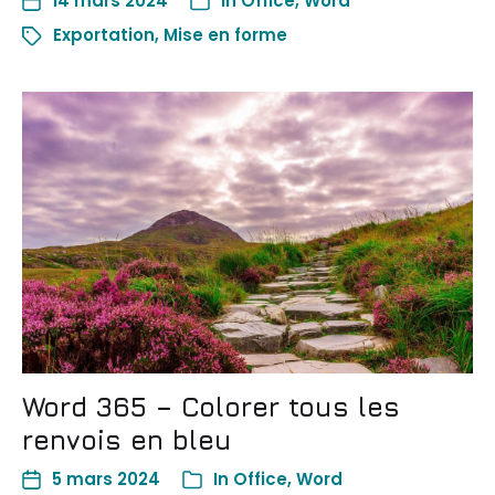
14 mars 2024
In
Office
,
Word
Exportation
,
Mise en forme
Word 365 – Colorer tous les
renvois en bleu
5 mars 2024
In
Office
,
Word