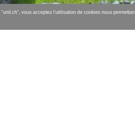
s "unil.ch", vous acceptez l'utilisation de cookies nous permetta
nt une colonne dans laquelle vous avez saisi d
s horaires de la semaine). Vous prévoyez de fair
mme…) renvoie un résultat erroné.