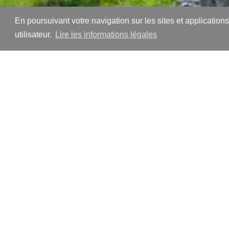
25 avril 2014
In
Excel
En poursuivant votre navigation sur les sites et application
utilisateur.
Lire les informations légales
Contexte
Vous avez créé un tableau comporta
7:20, 9:15… pour inscrire par ex. vo
tableau. Problème : l’addition (=So
Solution