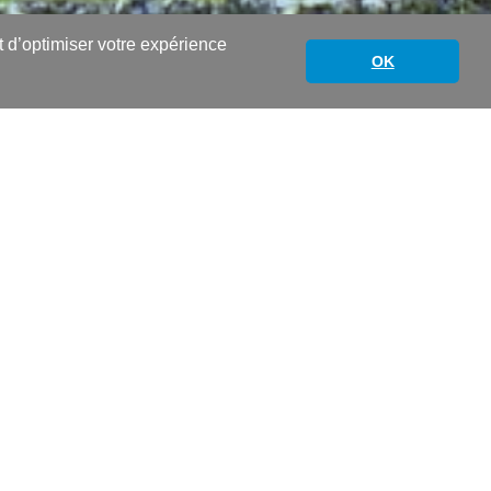
nt d’optimiser votre expérience
OK
es heures et des minutes (8:30,
e une addition des heures au bas du