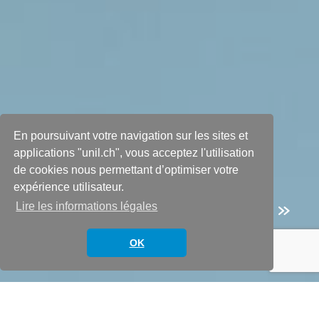
En poursuivant votre navigation sur les sites et
applications "unil.ch", vous acceptez l'utilisation
de cookies nous permettant d’optimiser votre
Teams – Créer des
expérience utilisateur.
« App Google Chrome »
Lire les informations légales
OK
25 août 2023
In
Teams