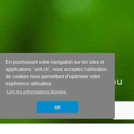
En poursuivant votre navigation sur les sites et
FileMaker – Adapter la
applications "unil.ch", vous acceptez l'utilisation
de cookies nous permettant d’optimiser votre
taille d’une rubrique au
expérience utilisateur.
contenu
Lire les informations légales
OK
10 septembre 2014
In
FileMaker