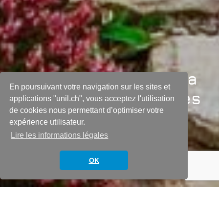
Word – Conserver de la
En poursuivant votre navigation sur les sites et
couleur des caractères
applications "unil.ch", vous acceptez l'utilisation
de cookies nous permettant d’optimiser votre
dans une table des
expérience utilisateur.
matières
Lire les informations légales
OK
19 juin 2020
In
Word
Contexte